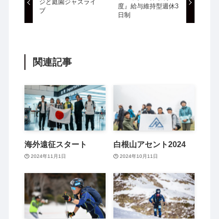
ジと庭園ジャズライ
度』給与維持型週休3
ブ
日制
関連記事
海外遠征スタート
白根山アセント2024
2024年11月1日
2024年10月11日