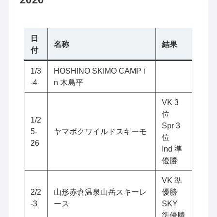
日
名称
結果
付
1/3
HOSHINO SKIMO CAMP i
-4
n 木島平
VK 3
位
1/2
Spr 3
5-
ヤマボクワイルドスキーモ
位
26
Ind 準
優勝
VK 準
2/2
山形赤倉温泉山岳スキーレ
優勝
-3
ース
SKY
準優勝