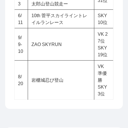
31位
3
太郎山登山競走ー
6/
10th 菅平スカイライントレ
SKY
11
イルランレース
10位
VK 2
9/
7位
9-
ZAO SKYRUN
SKY
10
19位
VK
準優
8/
岩櫃城忍び登山
勝
20
SKY
3位