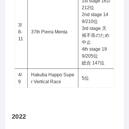
1st stage 161/
212位
2nd stage 14
9/210位
3/
3rd stage 天
8-
37th Pierra Menta
候不良のため
11
中止
4th stage 19
9/205位
総合 147位
4/
Hakuba Happo Supe
5位
9
r Vertical Race
2022