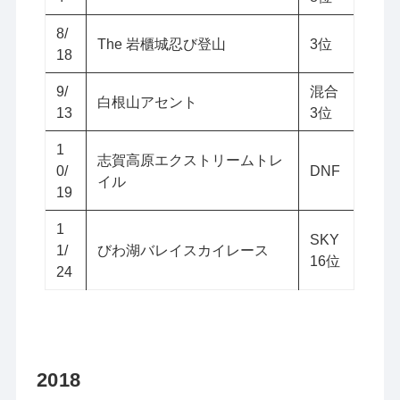
8/
The 岩櫃城忍び登山
3位
18
9/
混合
白根山アセント
13
3位
1
志賀高原エクストリームトレ
0/
DNF
イル
19
1
SKY
1/
びわ湖バレイスカイレース
16位
24
2018