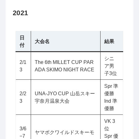
2021
日
大会名
結果
付
シニ
2/1
The 6th MILLET CUP PAR
ア男
3
ADA SKIMO NIGHT RACE
子3位
Spr 準
2/2
UNA-JYO CUP 山岳スキー
優勝
3
宇奈月温泉大会
Ind 準
優勝
VK 3
3/6
位
ヤマボクワイルドスキーモ
−7
Spr 優