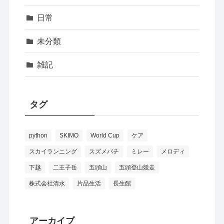
日常
未分類
雑記
タグ
python
SKIMO
World Cup
ケア
スカイランニング
スズメバチ
ミレー
メロディ
下越
二王子岳
五頭山
五頭登山競走
株式会社清水
片品生活
長生館
アーカイブ