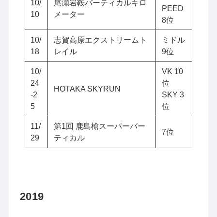
10/
尾瀬岩鞍バーティカルキロ
PEED
10
メーター
8位
10/
志賀高原エクストリームト
ミドル
18
レイル
9位
10/
VK 10
24
位
HOTAKA SKYRUN
-2
SKY 3
5
位
11/
第1回 鹿島槍スーパーバー
7位
29
ティカル
2019