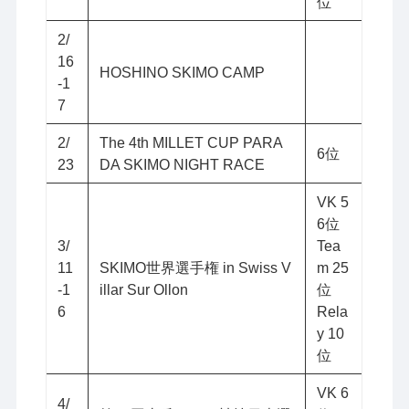
位
2/
16
HOSHINO SKIMO CAMP
-1
7
2/
The 4th MILLET CUP PARA
6位
23
DA SKIMO NIGHT RACE
VK 5
6位
3/
Tea
11
SKIMO世界選手権 in Swiss V
m 25
-1
illar Sur Ollon
位
6
Rela
y 10
位
VK 6
4/