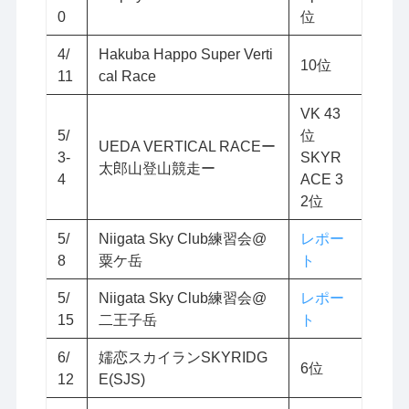
0
位
4/
Hakuba Happo Super Verti
10位
11
cal Race
VK 43
5/
位
UEDA VERTICAL RACEー
3-
SKYR
太郎山登山競走ー
4
ACE 3
2位
5/
Niigata Sky Club練習会@
レポー
8
粟ケ岳
ト
5/
Niigata Sky Club練習会@
レポー
15
二王子岳
ト
6/
嬬恋スカイランSKYRIDG
6位
12
E(SJS)