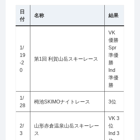
日
名称
結果
付
VK
優勝
1/
Spr
19
準優
第1回 利賀山岳スキーレース
-2
勝
0
Ind
準優
勝
1/
栂池SKIMOナイトレース
3位
28
VK 3
2/
山形赤倉温泉山岳スキーレー
位
3
ス
Ind 3