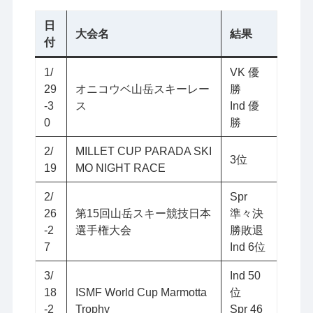
日
大会名
結果
付
1/
VK 優
29
オニコウベ山岳スキーレー
勝
-3
ス
Ind 優
0
勝
2/
MILLET CUP PARADA SKI
3位
19
MO NIGHT RACE
2/
Spr
26
第15回山岳スキー競技日本
準々決
-2
選手権大会
勝敗退
7
Ind 6位
3/
Ind 50
18
ISMF World Cup Marmotta
位
-2
Trophy
Spr 46