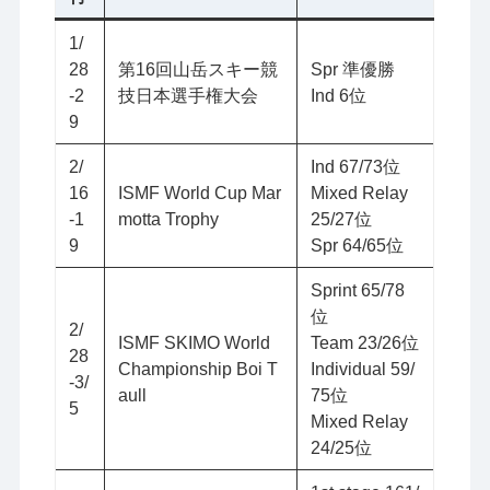
1/
28
第16回山岳スキー競
Spr 準優勝
-2
技日本選手権大会
Ind 6位
9
2/
Ind 67/73位
16
ISMF World Cup Mar
Mixed Relay
-1
motta Trophy
25/27位
9
Spr 64/65位
Sprint 65/78
位
2/
ISMF SKIMO World
Team 23/26位
28
Championship Boi T
Individual 59/
-3/
aull
75位
5
Mixed Relay
24/25位