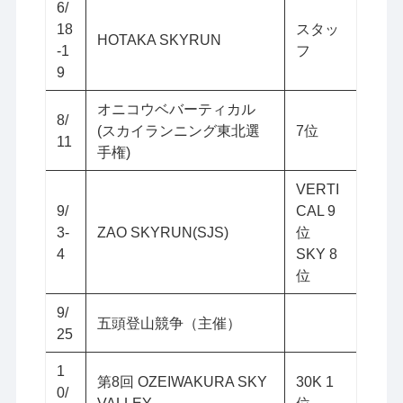
6/
18
スタッ
HOTAKA SKYRUN
-1
フ
9
オニコウベバーティカル
8/
(スカイランニング東北選
7位
11
手権)
VERTI
9/
CAL 9
3-
ZAO SKYRUN(SJS)
位
4
SKY 8
位
9/
五頭登山競争（主催）
25
1
第8回 OZEIWAKURA SKY
30K 1
0/
VALLEY
位