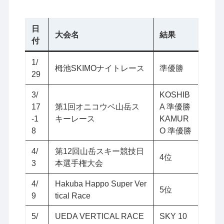
日
大会名
結果
付
1/
栂池SKIMOナイトレース
準優勝
29
3/
KOSHIB
17
第1回オニコウベ山岳ス
A 準優勝
-1
キーレース
KAMUR
8
O 準優勝
4/
第12回山岳スキー競技日
4位
3
本選手権大会
4/
Hakuba Happo Super Ver
5位
9
tical Race
5/
UEDA VERTICAL RACE
SKY 10