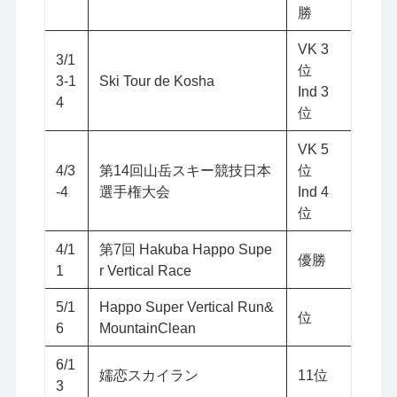
勝
VK 3
3/1
位
3-1
Ski Tour de Kosha
Ind 3
4
位
VK 5
4/3
第14回山岳スキー競技日本
位
-4
選手権大会
Ind 4
位
4/1
第7回 Hakuba Happo Supe
優勝
1
r Vertical Race
5/1
Happo Super Vertical Run&
位
6
MountainClean
6/1
嬬恋スカイラン
11位
3