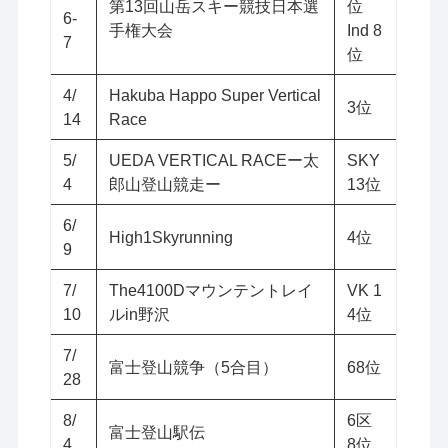
第13回山岳スキー競技日本選
位
6-
手権大会
Ind 8
7
位
4/
Hakuba Happo Super Vertical
3位
14
Race
5/
UEDA VERTICAL RACEー太
SKY
4
郎山登山競走ー
13位
6/
High1Skyrunning
4位
9
7/
The4100Dマウンテントレイ
VK 1
10
ルin野沢
4位
7/
富士登山競争（5合目）
68位
28
8/
6区
富士登山駅伝
4
8位