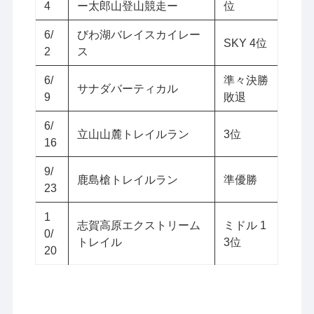
4
ー太郎山登山競走ー
位
6/
びわ湖バレイスカイレー
SKY 4位
2
ス
6/
準々決勝
サナダバーティカル
9
敗退
6/
立山山麓トレイルラン
3位
16
9/
鹿島槍トレイルラン
準優勝
23
1
志賀高原エクストリーム
ミドル 1
0/
トレイル
3位
20