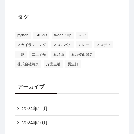
タグ
python
SKIMO
World Cup
ケア
スカイランニング
スズメバチ
ミレー
メロディ
下越
二王子岳
五頭山
五頭登山競走
株式会社清水
片品生活
長生館
アーカイブ
2024年11月
2024年10月