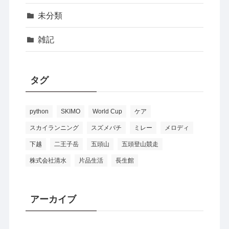
未分類
雑記
タグ
python
SKIMO
World Cup
ケア
スカイランニング
スズメバチ
ミレー
メロディ
下越
二王子岳
五頭山
五頭登山競走
株式会社清水
片品生活
長生館
アーカイブ