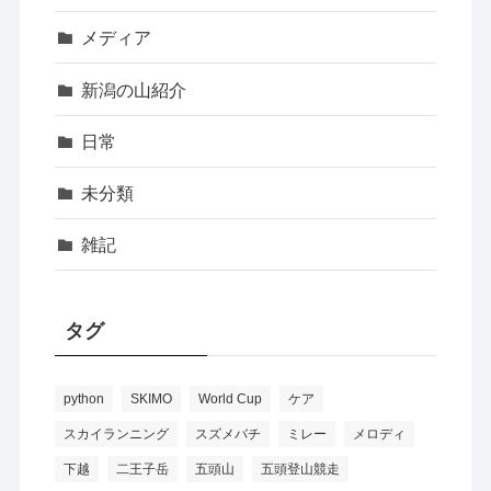
メディア
新潟の山紹介
日常
未分類
雑記
タグ
python
SKIMO
World Cup
ケア
スカイランニング
スズメバチ
ミレー
メロディ
下越
二王子岳
五頭山
五頭登山競走